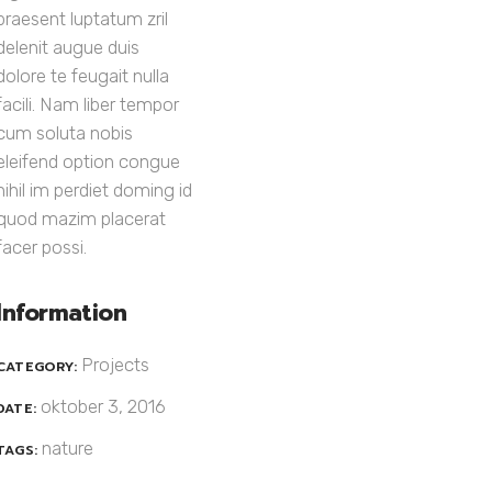
praesent luptatum zril
delenit augue duis
dolore te feugait nulla
facili. Nam liber tempor
cum soluta nobis
eleifend option congue
nihil im perdiet doming id
quod mazim placerat
facer possi.
Information
Projects
CATEGORY:
oktober 3, 2016
DATE:
nature
TAGS: