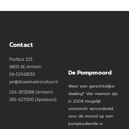
Blog
Contact
Postbus 223
6800 AE Arnhem
De Pompmoord
06-53963530
jan@douwesadvocatuur.nl
Weer een gerechtelijke
026-3513588 (Arnhem)
dwaling? Vier mannen zijn
055-5270510 (Apeldoorn)
in 2004 mogelijk
onterecht veroordeeld
voor de moord op een
pompbediende in