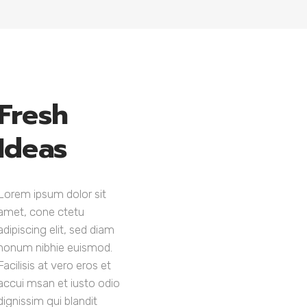
Fresh
Ideas
Lorem ipsum dolor sit
amet, cone ctetu
adipiscing elit, sed diam
nonum nibhie euismod.
Facilisis at vero eros et
accui msan et iusto odio
dignissim qui blandit