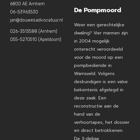
6800 AE Arnhem
De Pompmoord
06-53963530
jan@douwesadvocatuur.nl
Weer een gerechtelijke
026-3513588 (Arnhem)
dwaling? Vier mannen zijn
055-5270510 (Apeldoorn)
in 2004 mogelijk
onterecht veroordeeld
voor de moord op een
pompbediende in
Warnsveld. Volgens
deskundigen is een valse
bekentenis afgelegd in
deze zaak. Een
reconstructie aan de
hand van de
verhoortapes, het dossier
en direct betrokkenen.
De 3-delige