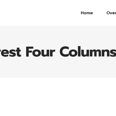
Home
Ove
rest Four Column