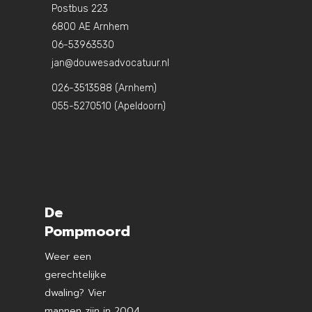
Postbus 223
6800 AE Arnhem
06-53963530
jan@douwesadvocatuur.nl
026-3513588 (Arnhem)
055-5270510 (Apeldoorn)
Blog
De
Pompmoord
Weer een
gerechtelijke
dwaling? Vier
mannen zijn in 2004