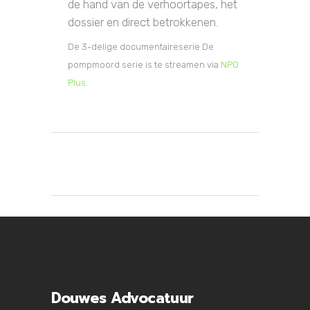
de hand van de verhoortapes, het
dossier en direct betrokkenen.
De 3-delige documentaireserie De
pompmoord serie is te streamen via
NPO
Plus
.
Douwes Advocatuur